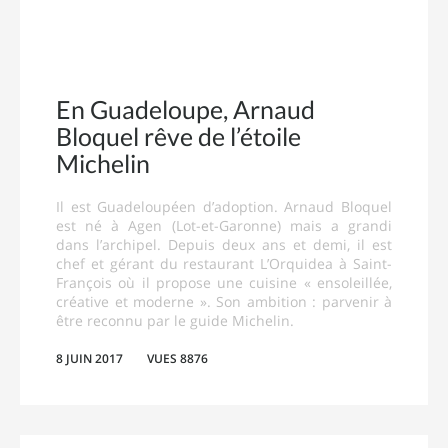
En Guadeloupe, Arnaud
Bloquel rêve de l’étoile
Michelin
Il est Guadeloupéen d’adoption. Arnaud Bloquel
est né à Agen (Lot-et-Garonne) mais a grandi
dans l’archipel. Depuis deux ans et demi, il est
chef et gérant du restaurant L’Orquidea à Saint-
François où il propose une cuisine « ensoleillée,
créative et moderne ». Son ambition : parvenir à
être reconnu par le guide Michelin.
8 JUIN 2017
VUES 8876