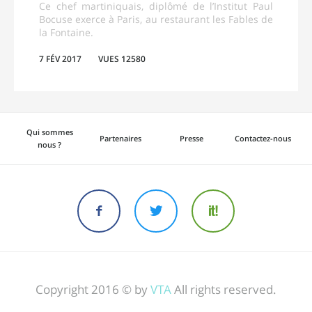
Ce chef martiniquais, diplômé de l’Institut Paul
Bocuse exerce à Paris, au restaurant les Fables de
la Fontaine.
7 FÉV 2017
VUES 12580
Qui sommes
Partenaires
Presse
Contactez-nous
nous ?
Copyright 2016 © by
VTA
All rights reserved.