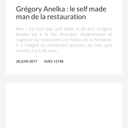
Grégory Anelka : le self made
man de la restauration
Non ! Ce n’est pas une fable. A 28 ans, Grégory
Anelka est à la fois directeur d’exploitation et
cogérant du restaurant Les Fables de la Fontaine.
Il a intégré ce restaurant parisien en tant que
commis il y a de cela…
28 JUIN 2017
VUES 12748