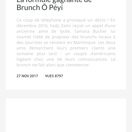
Brunch Ô Péyi
Ce coup de téléphone a provoqué un déclic ! En
décembre 2016, Yadji Zami reçoit un appel d’une
ancienne amie de lycée. Samara Bucher lui
soumet l’idée de proposer des brunchs locaux à
des touristes se rendant en Martinique. Les deux
amis démarchent leurs premiers clients une
semaine plus tard : un couple d’américains
logeant chez une de leurs connaissances. Le
brunch ne fait alors que commencer.
27 NOV 2017
VUES 8797