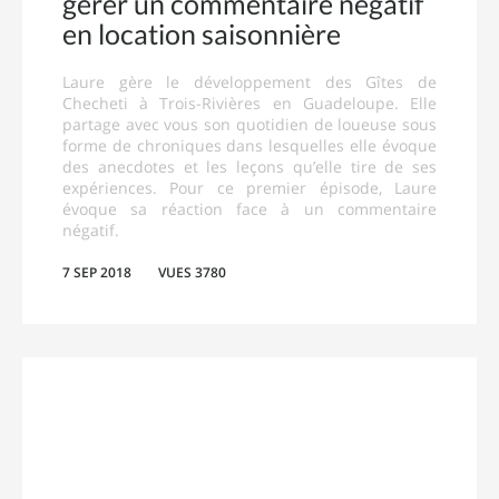
gérer un commentaire négatif
en location saisonnière
Laure gère le développement des Gîtes de
Checheti à Trois-Rivières en Guadeloupe. Elle
partage avec vous son quotidien de loueuse sous
forme de chroniques dans lesquelles elle évoque
des anecdotes et les leçons qu’elle tire de ses
expériences. Pour ce premier épisode, Laure
évoque sa réaction face à un commentaire
négatif.
7 SEP 2018
VUES 3780