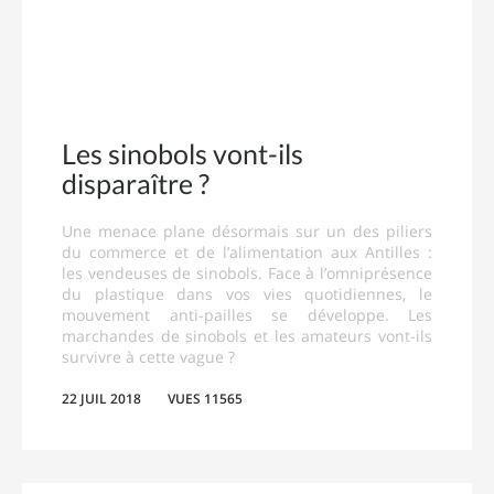
Les sinobols vont-ils
disparaître ?
Une menace plane désormais sur un des piliers
du commerce et de l’alimentation aux Antilles :
les vendeuses de sinobols. F
ace à l’omniprésence
du plastique dans vos vies quotidiennes, le
mouvement anti-pailles se développe. Les
marchandes de sinobols et les amateurs vont-ils
survivre à cette vague ?
22 JUIL 2018
VUES 11565