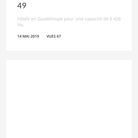
49
hôtels en Guadeloupe pour une capacité de 6 426
lits.
14 MAI 2019
VUES 67