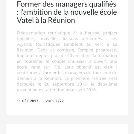
Former des managers qualifiés
: l’ambition de la nouvelle école
Vatel à la Réunion
Fréquentation touristique à la hausse, projets
hôteliers, nouvelles liaisons aériennes : les
voyants touristiques semblent au vert à La
Réunion. Dans ce contexte, l’emploi progresse.
Impliqué depuis plus de 20 ans dans la formation
en tourisme, le couple Lhuissier a ouvert une
école Vatel sur l’île. Leur objectif est clair :
contribuer à former les managers du tourisme de
demain à la Réunion. La première rentrée s’est
déroulée le 26 septembre 2017, la deuxième
promotion est attendue pour avril 2018.
11 DÉC 2017
VUES 2272