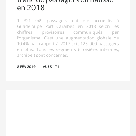
en 2018
1 321 049 passagers ont été accueillis à
Guadeloupe Port Caraïbes en 2018 selon les
chiffres provisoires communiqués par
l’organisme. C’est une augmentation globale de
10,4% par rapport à 2017 soit 125 000 passagers
en plus. Tous les segments (croisière, inter-îles,
archipel) sont concernés.
8 FÉV 2019
VUES 171