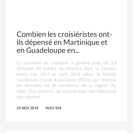
Combien les croisiéristes ont-
ils dépensé en Martinique et
en Guadeloupe en
Le tourisme de croisière a généré près de 3,4
milliards de dollars de recettes dans la Caraïbe
entre mai 2017 et avril 2018 selon la Florida
Caribbean Cruise Association (FCCA) qui recense
les données de 36 territoires de la région. Au
total, 25,2 millions de croisiéristes ont débarqué
des navires.
25 NOV 2018
VUES 954