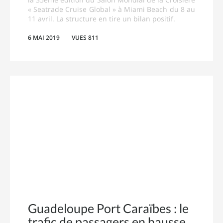
« Seatrade Cruise Global » à Miami Beach du 8 au
11 avril. La structure en tire un bilan positif.
6 MAI 2019
VUES 811
Guadeloupe Port Caraïbes : le
trafic de passagers en hausse