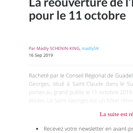
La réouverture de 
pour le 11 octobre
Par
Madly SCHENIN-KING,
madlySK
16 Sep 2019
Racheté par le Conseil Régional de Guadelo
Georges, situé à Saint-Claude dans le Sud
portes au grand public le 11 octobre 2019. 
étoiles. Le Saint-Georges est un hôtel rén
La suite est 
Recevez votre newsletter en avant-p