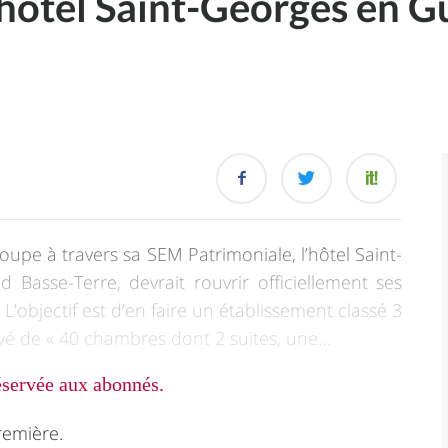
l’hôtel Saint-Georges en 
upe à travers sa SEM Patrimoniale, l’hôtel Saint-
 Basse-Terre, devrait rouvrir officiellement ses
L’objectif est d’en faire un établissement classé 3
ové de « 40 chambres dont 2 suites, une…
réservée aux abonnés.
remière.