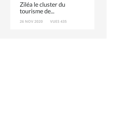
Ziléa le cluster du
tourisme de
26 NOV 2020
VUES 435