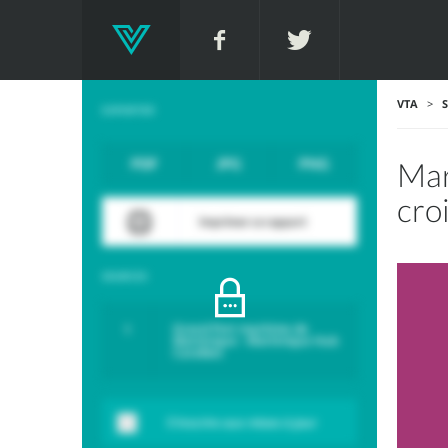
VTA
>
S
EXPORTER
PDF
JPG
PNG
Mar
cro
Imprimer ce rapport
SOURCES
Grand Port maritime de
Martinique - Martinique Hub
Caraïbes
S'inscrire aux mises à jour