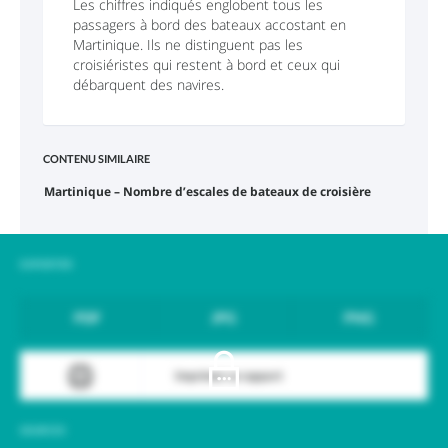
Les chiffres indiqués englobent tous les
passagers à bord des bateaux accostant en
Martinique. Ils ne distinguent pas les
croisiéristes qui restent à bord et ceux qui
débarquent des navires.
CONTENU SIMILAIRE
Martinique – Nombre d’escales de bateaux de croisière
EXPORTER
PDF
JPG
PNG
Imprimer ce rapport
SOURCES