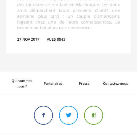
des touristes se rendant en Martinique. Les deux
amis démarchent leurs premiers clients une
semaine plus tard : un couple d’américains
logeant chez une de leurs connaissances. Le
brunch ne fait alors que commencer.
27 NOV 2017
VUES 8843
Qui sommes
Partenaires
Presse
Contactez-nous
nous ?