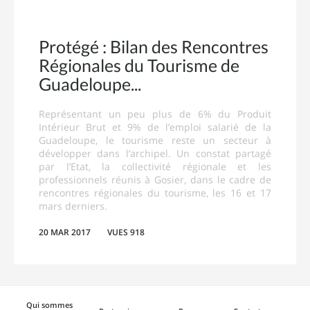
Protégé : Bilan des Rencontres
Régionales du Tourisme de
Guadeloupe
Représentant un peu plus de 6% du Produit
Intérieur Brut et 9% de l’emploi salarié de la
Guadeloupe, le tourisme reste un secteur à
développer dans l’archipel. Un constat partagé
par l’Etat, la collectivité régionale et les
professionnels réunis à Gosier, dans le cadre de
rencontres régionales du tourisme, les 16 et 17
mars derniers.
20 MAR 2017
VUES 918
Qui sommes