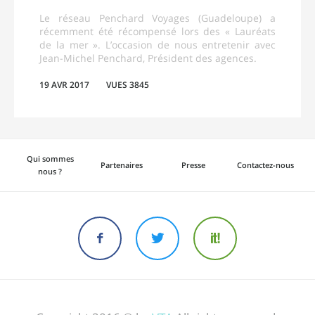
Le réseau Penchard Voyages (Guadeloupe) a
récemment été récompensé lors des « Lauréats
de la mer ». L’occasion de nous entretenir avec
Jean-Michel Penchard, Président des agences.
19 AVR 2017
VUES 3845
Qui sommes
Partenaires
Presse
Contactez-nous
nous ?