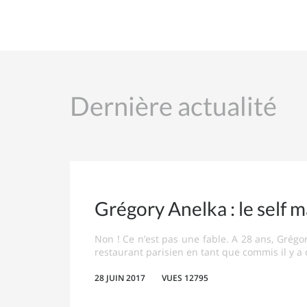
Dernière actualité
Grégory Anelka : le self 
Non ! Ce n’est pas une fable. A 28 ans, Grégory
restaurant parisien en tant que commis il y a
28 JUIN 2017
VUES 12795