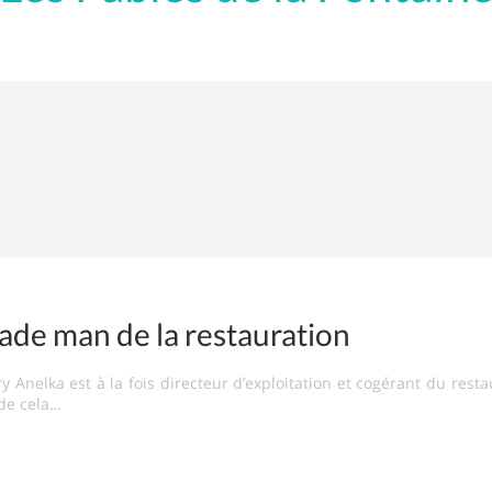
made man de la restauration
 Anelka est à la fois directeur d’exploitation et cogérant du resta
 de cela…