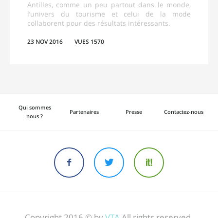
Antilles, comme un peu partout dans le monde,
l’univers du tourisme et celui de la mode
collaborent pour des résultats intéressants.
23 NOV 2016
VUES 1570
Qui sommes
Partenaires
Presse
Contactez-nous
nous ?
Copyright 2016 © by
VTA
All rights reserved.