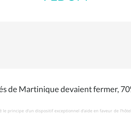
ttés de Martinique devaient fermer, 7
é le principe d’un dispositif exceptionnel d’aide en faveur de l’hôte