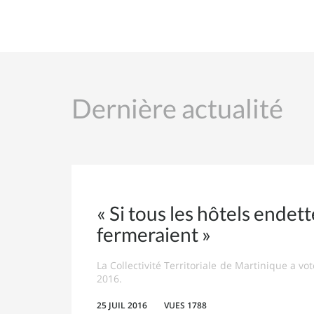
Dernière actualité
« Si tous les hôtels ende
fermeraient »
La Collectivité Territoriale de Martinique a vot
2016.
25 JUIL 2016
VUES 1788