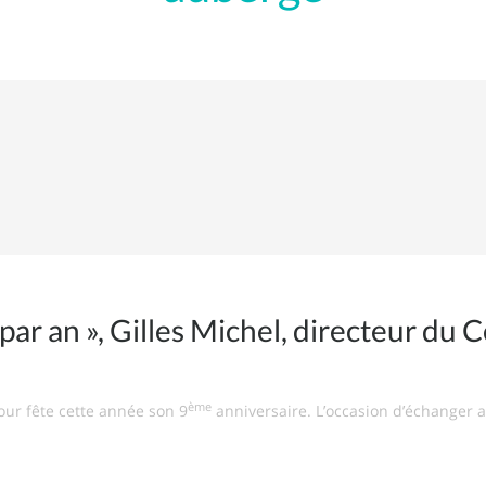
ar an », Gilles Michel, directeur du 
ème
our fête cette année son 9
anniversaire. L’occasion d’échanger a