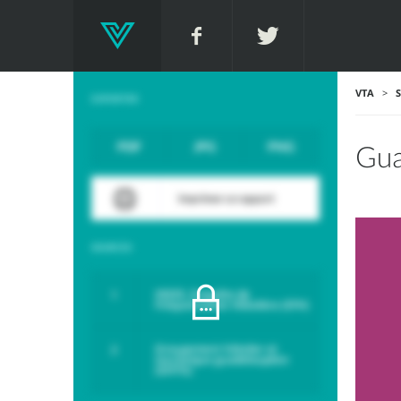
VTA
>
S
EXPORTER
PDF
JPG
PNG
Gua
Imprimer ce rapport
SOURCES
INSEE, Enquête de
Fréquentation Hôtelière (EFH)
Groupement hôtelier et
touristique guadeloupéen
(GHTG)