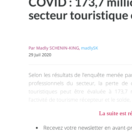
COVID : 173,7 millio
secteur touristique
Par
Madly SCHENIN-KING,
madlySK
29 Juil 2020
Selon les résultats de l’enquête menée pa
professionnels du secteur, la perte de c
touristiques peut être évaluée à 173,7 m
l’activité de tourisme récepteur et le solde
La suite est 
Recevez votre newsletter en avant-p