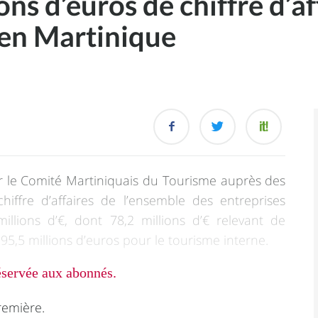
ns d’euros de chiffre d’af
 en Martinique
r le Comité Martiniquais du Tourisme auprès des
hiffre d’affaires de l’ensemble des entreprises
illions d’€, dont 78,2 millions d’€ relevant de
, 95,5 millions d’euros pour le tourisme interne.
réservée aux abonnés.
remière.