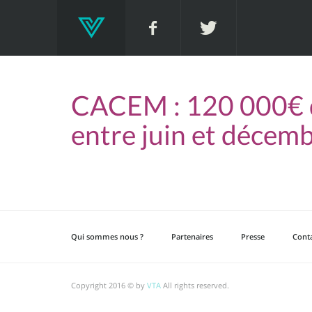
CACEM : 120 000€ d
entre juin et décem
Qui sommes nous ?
Partenaires
Presse
Cont
Copyright 2016 © by
VTA
All rights reserved.