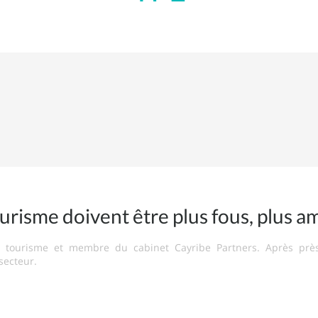
risme doivent être plus fous, plus am
en tourisme et membre du cabinet Cayribe Partners. Après prè
 secteur.