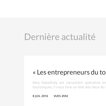
Dernière actualité
« Les entrepreneurs du tou
Kery Rabathaly est consultant spécialisé 
touristiques, il nous livre un état des lieux du
8 JUIL 2016
VUES 4592